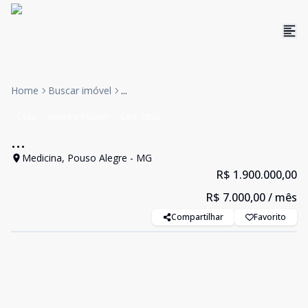
Home
Buscar imóvel
...
Casa
Venda e Aluguel
Cód:
3893
...
Medicina, Pouso Alegre - MG
R$ 1.900.000,00
R$ 7.000,00
/ mês
Compartilhar
Favorito