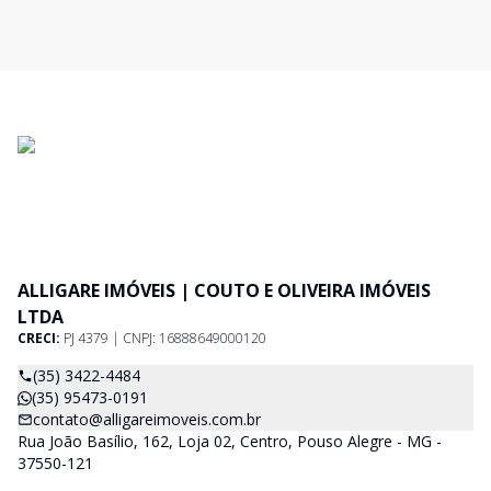
ALLIGARE IMÓVEIS | COUTO E OLIVEIRA IMÓVEIS
LTDA
CRECI:
PJ 4379 | CNPJ: 16888649000120
(35) 3422-4484
(35) 95473-0191
contato@alligareimoveis.com.br
Rua João Basílio, 162, Loja 02, Centro, Pouso Alegre - MG -
37550-121