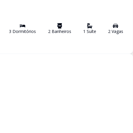
3
Dormitório
s
2
Banheiro
s
1
Suíte
2
Vaga
s