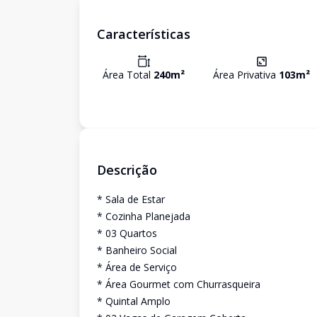
Características
Área Total
240
m²
Área Privativa
103
m²
Descrição
* Sala de Estar
* Cozinha Planejada
* 03 Quartos
* Banheiro Social
* Área de Serviço
* Área Gourmet com Churrasqueira
* Quintal Amplo