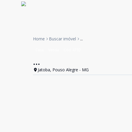
Home
Buscar imóvel
...
Casa
Venda
Cód:
4732
...
Jatoba, Pouso Alegre - MG