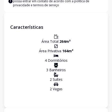
possa entrar em contato de acordo com a
política de
privacidade e termos de serviço
Características
Área Total
264
m²
Área Privativa
164
m²
4
Dormitório
s
3
Banheiro
s
2
Suíte
s
2
Vaga
s