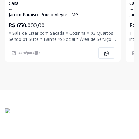
Casa
Cas
...
...
Jardim Paraíso, Pouso Alegre - MG
Jard
R$ 650.000,00
R$ 
* Sala de Estar com Sacada * Cozinha * 03 Quartos
1º Pavimento * Sa
Sendo 01 Suíte * Banheiro Social * Área de Serviço *
íntima * Cozinha Planejada com Des
Quintal Amplo * Edícula com Sala / Cozinha, 01
* Área de Ser
Quarto e 01 Banheiro * 02 Vagas de Garagem Ligue
Pavimento * Sala de 
147
m²
4
3
5
Agora Mesmo e Agende Uma Visita!!!
Ar- 