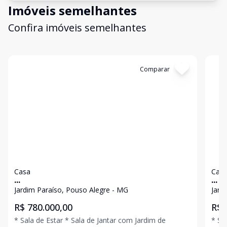
Imóveis semelhantes
Confira imóveis semelhantes
Cód:
4704
Comparar
Có
Casa
Cas
...
...
Jardim Paraíso, Pouso Alegre - MG
Jard
R$ 780.000,00
R$ 
* Sala de Estar * Sala de Jantar com Jardim de
* Sala