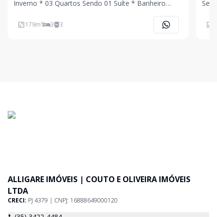
Inverno * 03 Quartos Sendo 01 Suíte * Banheiro
Sendo 0
Social * Quintal Amplo * Área Gourmet com
Área G
Churrasqueira * Banheiro Externo * Depósito * 02
Garagem Cober
179
m²
3
3
1
Vagas de Garagem Coberta Ligue Agora Mesmo e
Mesm
Agende
ALLIGARE IMÓVEIS | COUTO E OLIVEIRA IMÓVEIS
LTDA
CRECI:
PJ 4379 | CNPJ: 16888649000120
(35) 3422-4484