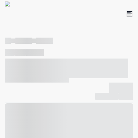
----
----- -----
----- -----
----
-----
---- ------
----- ----- -- ------ ---- ---- -- ----- ----- -----
--- ------
----- ----- -- ------ ----- ----- -- ------
-------------
Compartilhar
Favorito