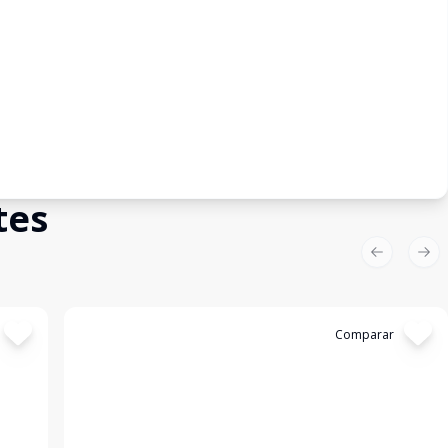
tes
Previous sl
Nex
Cód:
4770
Comparar