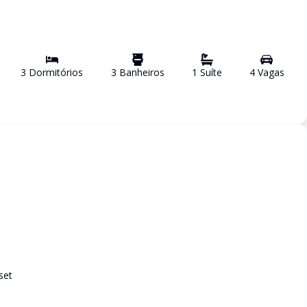
3
Dormitório
s
3
Banheiro
s
1
Suíte
4
Vaga
s
set