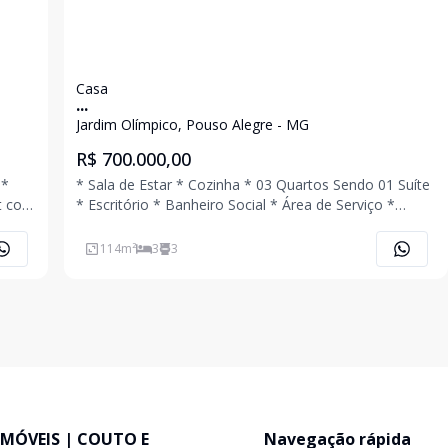
Casa
...
Jardim Olímpico, Pouso Alegre - MG
R$ 700.000,00
 *
* Sala de Estar * Cozinha * 03 Quartos Sendo 01 Suíte
et com
* Escritório * Banheiro Social * Área de Serviço *
a
Quintal Amplo * Área Gourmet * Banheiro Externo *
Depósito * 04 Vaga de Garagem Sendo 01 Coberta
114
m²
3
3
Ligue Agora Mesmo e Agende Uma Vis
IMÓVEIS | COUTO E
Navegação rápida