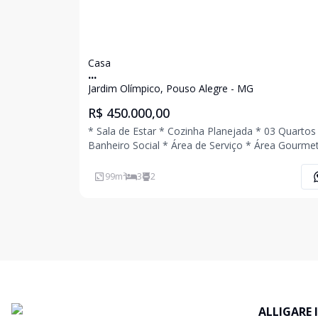
Casa
...
Jardim Olímpico, Pouso Alegre - MG
R$ 450.000,00
* Sala de Estar * Cozinha Planejada * 03 Quartos
Banheiro Social * Área de Serviço * Área Gourm
Banheiro * Quintal * 01 Vaga de Garagem Cobert
Ligue Agora Mesmo e Agende Uma Visita!!!
99
m²
3
2
ALLIGARE 