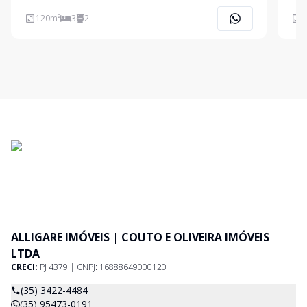
Área de Serviço * 01 Vaga de Garagem Coberta Ligue
Serv
Agora Mesmo e Agende Uma Visita!!!
* Quarto 
120
m²
3
2
1
ALLIGARE IMÓVEIS | COUTO E OLIVEIRA IMÓVEIS
LTDA
CRECI:
PJ 4379 | CNPJ: 16888649000120
(35) 3422-4484
(35) 95473-0191