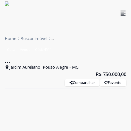
Home
Buscar imóvel
...
Casa
Venda
Cód:
4511
...
Jardim Aureliano, Pouso Alegre - MG
R$ 750.000,00
Compartilhar
Favorito