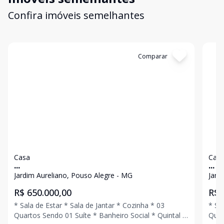
Confira imóveis semelhantes
Cód:
4102
Comparar
Có
Casa
Cas
...
...
Jardim Aureliano, Pouso Alegre - MG
Jard
R$ 650.000,00
R$ 
* Sala de Estar * Sala de Jantar * Cozinha * 03
* Sa
Quartos Sendo 01 Suíte * Banheiro Social * Quintal *
Quar