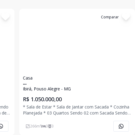
Cód:
3631
Comparar
Casa
...
Ibirá, Pouso Alegre - MG
R$ 1.050.000,00
Sendo
* Sala de Estar * Sala de Jantar com Sacada * Cozinha
a de
Planejada * 03 Quartos Sendo 02 com Sacada Sendo
 *
01 Suíte * Banheiro Social * Quintal * Área Gourmet
com Banheiro * Área de Serviço * 05 Vagas de
266
m²
3
3
Garagem Coberta Ligue Agora Mesmo e Agende U