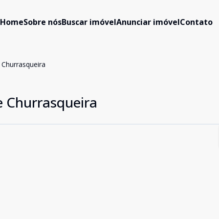
Home
Sobre nós
Buscar imóvel
Anunciar imóvel
Contato
 Churrasqueira
e Churrasqueira