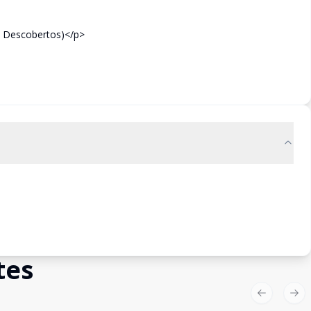
2 Descobertos)</p>
tes
Previous sl
Nex