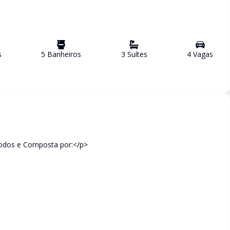
s
5
Banheiro
s
3
Suíte
s
4
Vaga
s
odos e Composta por:</p>