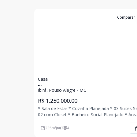
Cód:
4103
Comparar
Casa
...
Ibirá, Pouso Alegre - MG
R$ 1.250.000,00
* Sala de Estar * Cozinha Planejada * 03 Suítes 
02 com Closet * Banheiro Social Planejado * Áre
Serviço * Quintal * 04 Vagas de Garagem Coberta
Porão Ligue Agora Mesmo e Agende Uma Visita!!!
235
m²
3
4