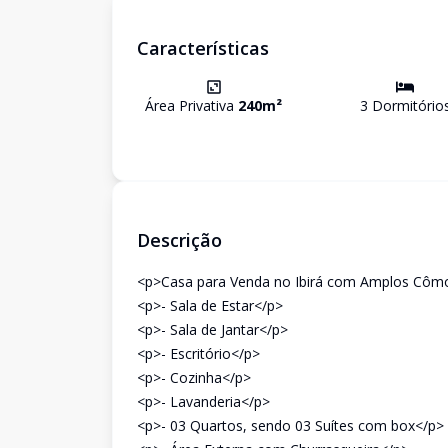
Características
Área Privativa
240
m²
3
Dormitório
Descrição
<p>Casa para Venda no Ibirá com Amplos Côm
<p>- Sala de Estar</p>
<p>- Sala de Jantar</p>
<p>- Escritório</p>
<p>- Cozinha</p>
<p>- Lavanderia</p>
<p>- 03 Quartos, sendo 03 Suítes com box</p>