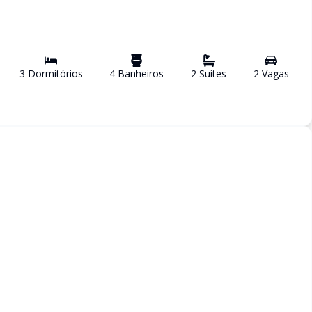
3
Dormitório
s
4
Banheiro
s
2
Suíte
s
2
Vaga
s