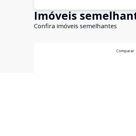
Imóveis semelhan
Confira imóveis semelhantes
Cód:
4671
Comparar
Casa
...
Foch, Pouso Alegre - MG
R$ 430.000,00