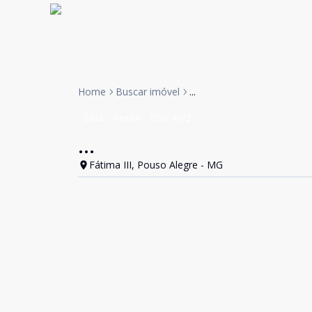
Home
Buscar imóvel
...
Casa
Venda
Cód:
4672
...
Fátima III, Pouso Alegre - MG