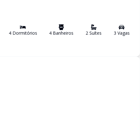
4
Dormitório
s
4
Banheiro
s
2
Suíte
s
3
Vaga
s