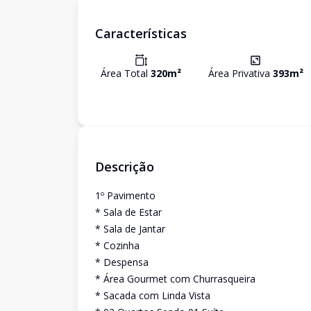
Características
Área Total
320
m²
Área Privativa
393
m²
Descrição
1º Pavimento
* Sala de Estar
* Sala de Jantar
* Cozinha
* Despensa
* Área Gourmet com Churrasqueira
* Sacada com Linda Vista