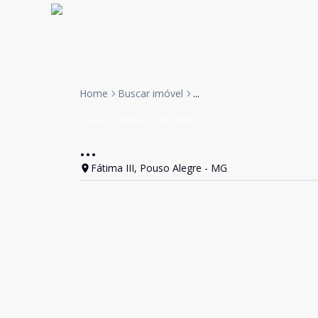
Home
Buscar imóvel
...
Casa
Venda
Cód:
4158
...
Fátima III, Pouso Alegre - MG