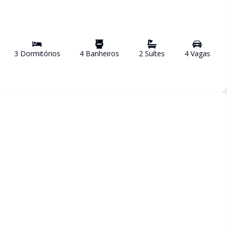
3
Dormitório
s
4
Banheiro
s
2
Suíte
s
4
Vaga
s