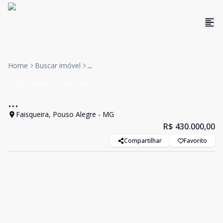
Home
Buscar imóvel
...
Casa
Venda
Cód:
4748
...
Faisqueira, Pouso Alegre - MG
R$ 430.000,00
Compartilhar
Favorito