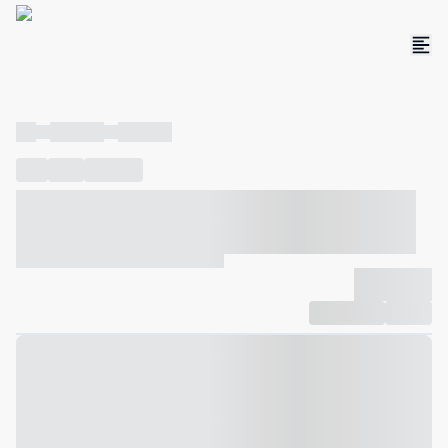
----
----- -----
----- -----
----
-----
---- ------
----- ----- -- ------ ---- ---- -- ----- ----- -----
--- ------
----- ----- -- ------ ----- ----- -- ------
-------------
Compartilhar
Favorito