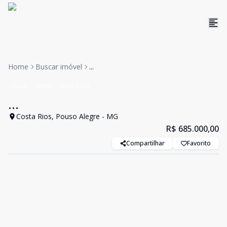
Home
Buscar imóvel
...
Casa
Venda
Cód:
2152
...
Costa Rios, Pouso Alegre - MG
R$ 685.000,00
Compartilhar
Favorito