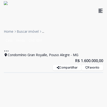
Home
Buscar imóvel
...
Casa
Venda
Cód:
4291
...
Condomínio Gran Royalle, Pouso Alegre - MG
R$ 1.600.000,00
Compartilhar
Favorito