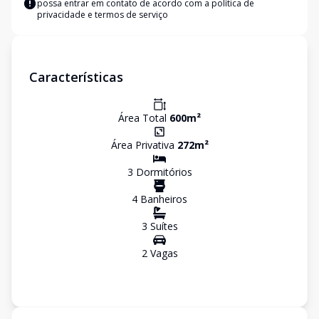
possa entrar em contato de acordo com a
política de
privacidade e termos de serviço
Características
Área Total
600
m²
Área Privativa
272
m²
3
Dormitório
s
4
Banheiro
s
3
Suíte
s
2
Vaga
s