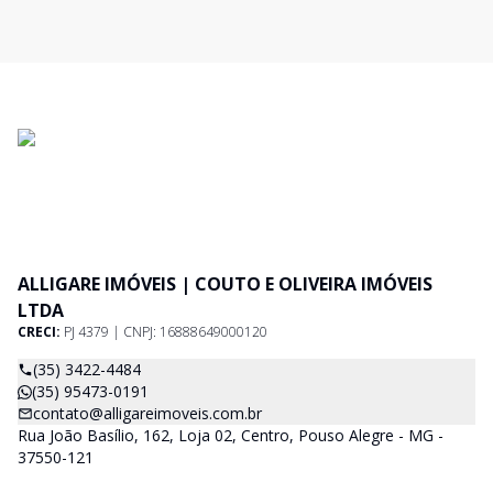
ALLIGARE IMÓVEIS | COUTO E OLIVEIRA IMÓVEIS
LTDA
CRECI:
PJ 4379 | CNPJ: 16888649000120
(35) 3422-4484
(35) 95473-0191
contato@alligareimoveis.com.br
Rua João Basílio, 162, Loja 02, Centro, Pouso Alegre - MG -
37550-121