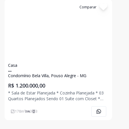
Cód:
3295
Comparar
Casa
...
Condomínio Bela Villa, Pouso Alegre - MG
R$ 1.200.000,00
* Sala de Estar Planejada * Cozinha Planejada * 03
Quartos Planejados Sendo 01 Suíte com Closet *
Banheiro Social Planejado * Área Gourmet Planejada
com Churrasqueira * Lavabo * Quintal com
178
m²
3
3
Hidromassagem * Área de Serviço * 02 Vagas de
Garagem Co