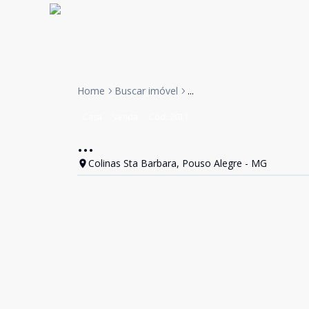
Home
Buscar imóvel
...
Casa
Venda
Cód:
2011
...
Colinas Sta Barbara, Pouso Alegre - MG