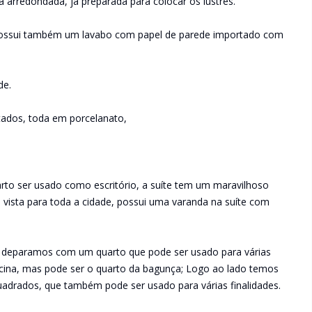
arredondada, já preparada para colocar os lustres.
e possui também um lavabo com papel de parede importado com
de.
tados, toda em porcelanato,
to ser usado como escritório, a suíte tem um maravilhoso
a vista para toda a cidade, possui uma varanda na suíte com
e deparamos com um quarto que pode ser usado para várias
icina, mas pode ser o quarto da bagunça; Logo ao lado temos
drados, que também pode ser usado para várias finalidades.