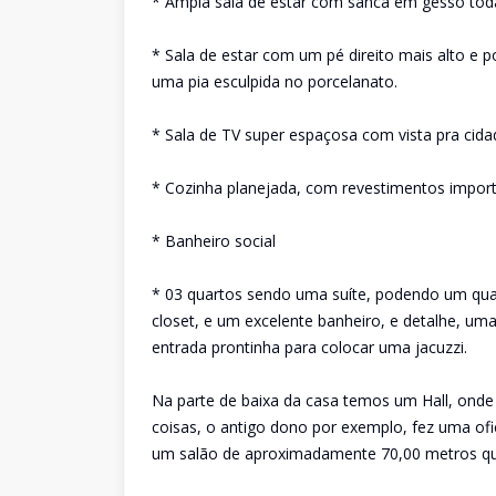
* Ampla sala de estar com sanca em gesso toda 
* Sala de estar com um pé direito mais alto 
uma pia esculpida no porcelanato.
* Sala de TV super espaçosa com vista pra cida
* Cozinha planejada, com revestimentos impor
* Banheiro social
* 03 quartos sendo uma suíte, podendo um quar
closet, e um excelente banheiro, e detalhe, um
entrada prontinha para colocar uma jacuzzi.
Na parte de baixa da casa temos um Hall, ond
coisas, o antigo dono por exemplo, fez uma of
um salão de aproximadamente 70,00 metros qua