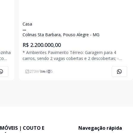
Casa
...
Colinas Sta Barbara, Pouso Alegre - MG
R$ 2.200.000,00
* Ambientes Pavimento Térreo: Garagem para 4
carros, sendo 2 vagas cobertas e 2 descobertas; -
terno
Living com 4 ambientes sendo, salas de estar, jantar e
cozinha integrados com ampla varanda com vista da
273
m²
4
5
cidade; - Ambiente para escritório ou sala de TV co
IMÓVEIS | COUTO E
Navegação rápida