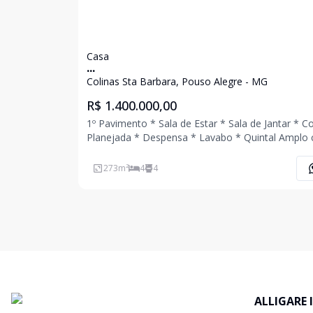
Casa
...
Colinas Sta Barbara, Pouso Alegre - MG
R$ 1.400.000,00
1º Pavimento * Sala de Estar * Sala de Jantar * Cozinha
Planejada * Despensa * Lavabo * Quintal Amplo com
Piscina Aquecida * Salão de Festas * Banheiro Ex
* Área de Serviço Ampla * 04 Vagas de Garagem 2º
273
m²
4
4
Pavimento * 04 Quarto
ALLIGARE 