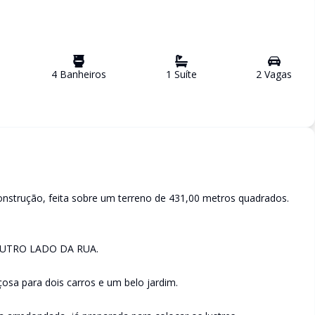
4
Banheiro
s
1
Suíte
2
Vaga
s
nstrução, feita sobre um terreno de 431,00 metros quadrados.
OUTRO LADO DA RUA.
sa para dois carros e um belo jardim.