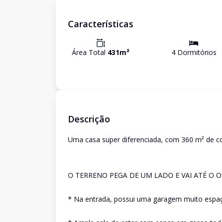
Características
Área Total
431
m²
4
Dormitório
s
Descrição
Uma casa super diferenciada, com 360 m² de co
O TERRENO PEGA DE UM LADO E VAI ATÉ O 
* Na entrada, possui uma garagem muito espaço