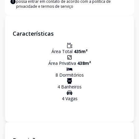
possa entrar em contato de acordo com a
política de
privacidade e termos de serviço
Características
Área Total
435
m²
Área Privativa
438
m²
8
Dormitório
s
4
Banheiro
s
4
Vaga
s