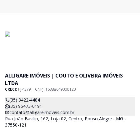
ALLIGARE IMÓVEIS | COUTO E OLIVEIRA IMÓVEIS
LTDA
CRECI:
PJ 4379 | CNPJ: 16888649000120
(35) 3422-4484
(35) 95473-0191
contato@alligareimoveis.com.br
Rua João Basílio, 162, Loja 02, Centro, Pouso Alegre - MG -
37550-121