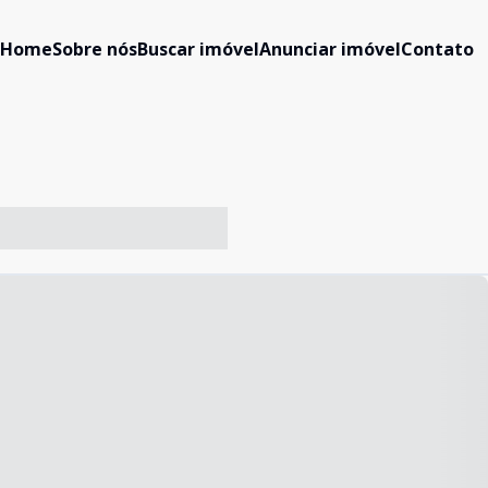
Home
Sobre nós
Buscar imóvel
Anunciar imóvel
Contato
-- ----- ----- --- ------