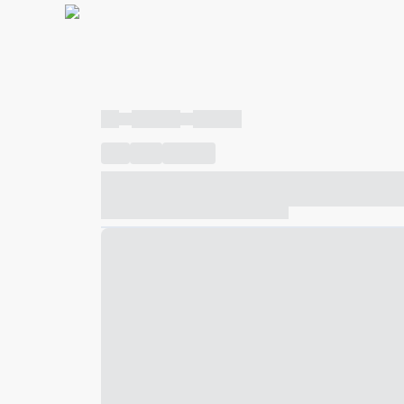
----
----- -----
----- -----
----
-----
---- ------
----- ----- -- ------ ---- ---- -- ---
----- ----- -- ------ ----- ----- -- ------