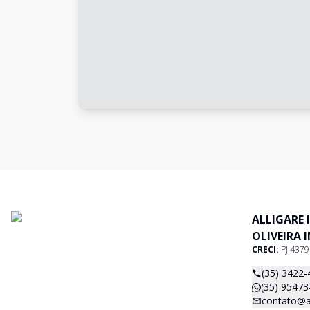
ALLIGARE 
OLIVEIRA 
CRECI:
PJ 437
(35) 3422-
(35) 95473
contato@al