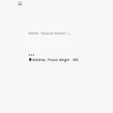
Home
Buscar imóvel
...
Casa
Venda
Cód:
4190
...
Astúrias, Pouso Alegre - MG