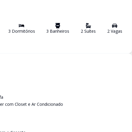
3
Dormitório
s
3
Banheiro
s
2
Suíte
s
2
Vaga
s
fa
er com Closet e Ar Condicionado