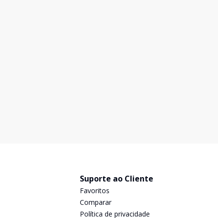
Casa
...
Arvore Grande, Pouso Alegre - MG
R$ 530.000,00
* Sala de Estar * Cozinha * 02 Quartos * Banheiro
Social * Quintal * Despensa * Quarto de Despejo *
Área de Serviço * 01 Vaga de Garagem Coberta Ligue
Agora Mesmo e Agende Uma Visita!!!
96
m²
2
1
Suporte ao Cliente
Favoritos
Comparar
Política de privacidade