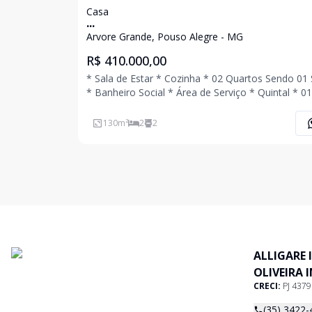
Casa
...
Arvore Grande, Pouso Alegre - MG
R$ 410.000,00
* Sala de Estar * Cozinha * 02 Quartos Sendo 01 Suíte
* Banheiro Social * Área de Serviço * Quintal * 01 Vaga
de Garagem Coberta Ligue Agora Mesmo e Agende
Uma Visita!!!
130
m²
2
2
ALLIGARE 
OLIVEIRA 
CRECI:
PJ 437
(35) 3422-