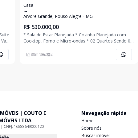
Casa
...
Arvore Grande, Pouso Alegre - MG
R$ 530.000,00
* Sala de Estar Planejada * Cozinha Planejada com
Cooktop, Forno e Micro-ondas * 02 Quartos Sendo 01
Suíte e 01 com Ar Condicionado * Banheiro Social
Planejado * Quintal * Área Gourmet com
88
m²
2
2
Churrasqueira * Área de Serviço * 01 Vaga de Garagem
Cobe
IMÓVEIS | COUTO E
Navegação rápida
IMÓVEIS LTDA
Home
9 | CNPJ: 16888649000120
Sobre nós
Buscar imóvel
4484