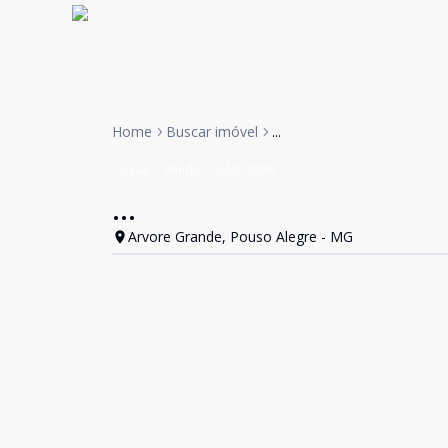
Home
Buscar imóvel
...
Casa
Venda
Cód:
3886
...
Arvore Grande, Pouso Alegre - MG