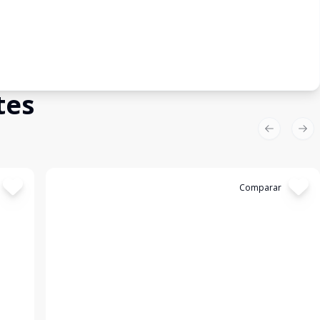
tes
Previous sl
Nex
Cód:
4637
Comparar