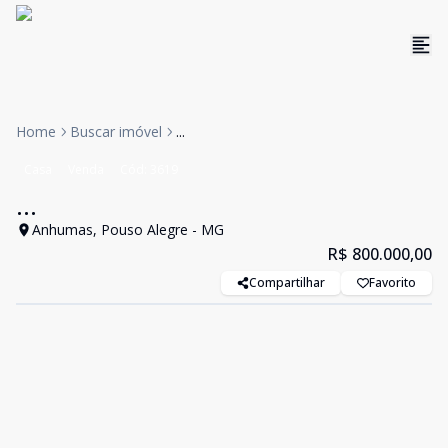
Home
Buscar imóvel
...
Casa
Venda
Cód:
3619
...
Anhumas, Pouso Alegre - MG
R$ 800.000,00
Compartilhar
Favorito