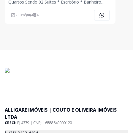
Quartos Sendo 02 Suítes * Escritório * Banheiro
Social Segundo Andar * Sala de Estar * Cozinha * 01
Quarto * Banheiro Social * Área de Serviço Esta
230
m²
4
4
Linda Casa Ainda Conta com * Cozinha Caipi
ALLIGARE IMÓVEIS | COUTO E OLIVEIRA IMÓVEIS
LTDA
CRECI:
PJ 4379 | CNPJ: 16888649000120
(35) 3422-4484