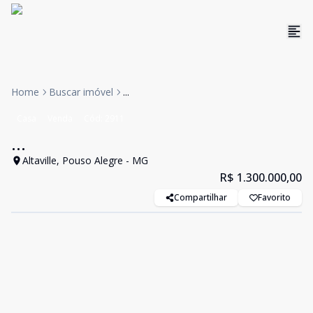
Home
Buscar imóvel
...
Casa
Venda
Cód:
2911
...
Altaville, Pouso Alegre - MG
R$ 1.300.000,00
Compartilhar
Favorito