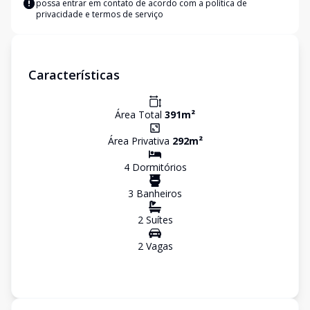
possa entrar em contato de acordo com a
política de
privacidade e termos de serviço
Características
Área Total
391
m²
Área Privativa
292
m²
4
Dormitório
s
3
Banheiro
s
2
Suíte
s
2
Vaga
s