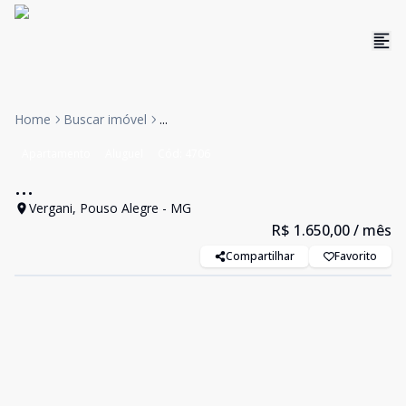
Home
Buscar imóvel
...
Apartamento
Aluguel
Cód:
4706
...
Vergani, Pouso Alegre - MG
R$ 1.650,00
/ mês
Compartilhar
Favorito