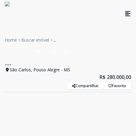
Home
Buscar imóvel
...
Apartamento
Venda
Cód:
3905
...
São Carlos, Pouso Alegre - MS
R$ 280.000,00
Compartilhar
Favorito