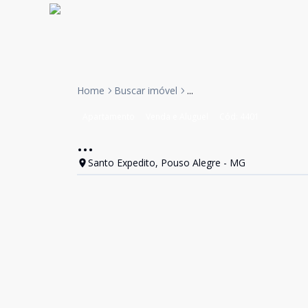
Home
Buscar imóvel
...
Apartamento
Venda e Aluguel
Cód:
4401
...
Santo Expedito, Pouso Alegre - MG