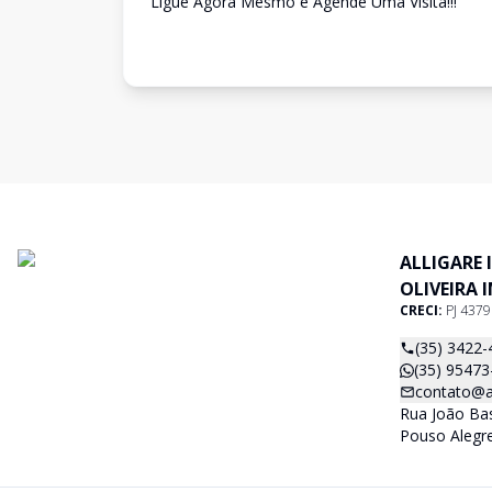
Ligue Agora Mesmo e Agende Uma Visita!!!
ALLIGARE 
OLIVEIRA 
CRECI:
PJ 437
(35) 3422-
(35) 95473
contato@al
Rua João Basí
Pouso Alegr