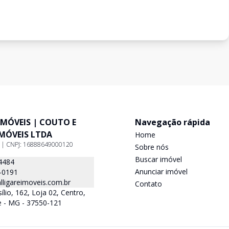
IMÓVEIS | COUTO E
Navegação rápida
IMÓVEIS LTDA
Home
9 | CNPJ: 16888649000120
Sobre nós
Buscar imóvel
4484
Anunciar imóvel
-0191
ligareimoveis.com.br
Contato
lio, 162, Loja 02, Centro,
e - MG - 37550-121