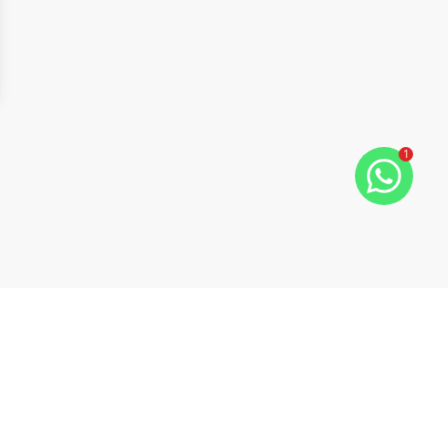
1
ide
t slide
Cód:
2529
Comparar
Apartamento