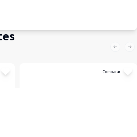
tes
Previous sl
Nex
Cód:
4174
Comparar
Apartamento