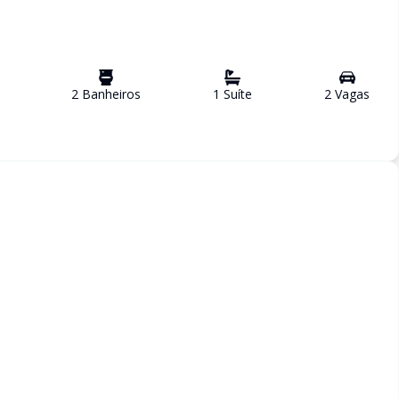
2
Banheiro
s
1
Suíte
2
Vaga
s