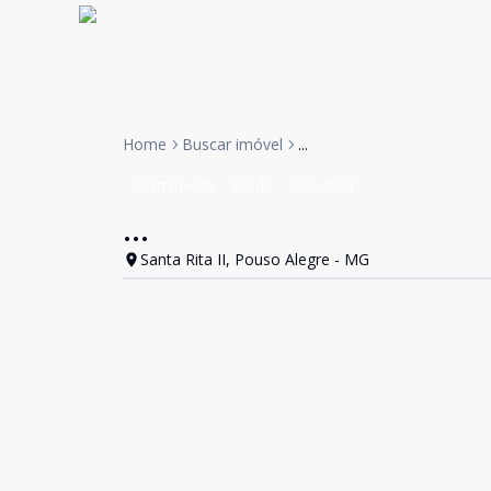
Home
Buscar imóvel
...
Apartamento
Venda
Cód:
4534
...
Santa Rita II, Pouso Alegre - MG