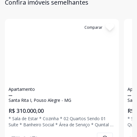
Confira imóveis semelhantes
Cód:
4537
Comparar
Có
Apartamento
Apa
...
...
Santa Rita I, Pouso Alegre - MG
Sant
R$ 310.000,00
R$ 
* Sala de Estar * Cozinha * 02 Quartos Sendo 01
* Sa
Suíte * Banheiro Social * Área de Serviço * Quintal *
Quart
01 Vaga de Garagem Ligue Agora Mesmo e Agende
Serviço
Uma Visita!!!
Agen