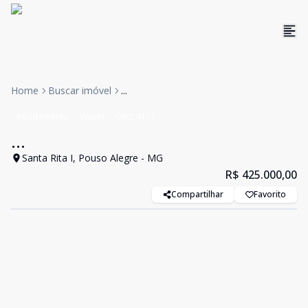
Home
Buscar imóvel
...
Apartamento
Venda
Cód:
4173
...
Santa Rita I, Pouso Alegre - MG
R$ 425.000,00
Compartilhar
Favorito