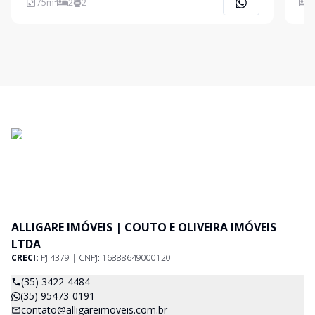
75
m²
2
2
2
ALLIGARE IMÓVEIS | COUTO E OLIVEIRA IMÓVEIS
LTDA
CRECI:
PJ 4379 | CNPJ: 16888649000120
(35) 3422-4484
(35) 95473-0191
contato@alligareimoveis.com.br