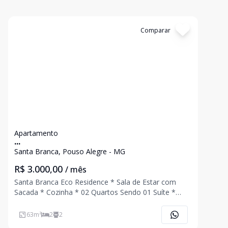
Cód:
4763
Comparar
Apartamento
...
Santa Branca, Pouso Alegre - MG
R$ 3.000,00
/ mês
Santa Branca Eco Residence * Sala de Estar com
Sacada * Cozinha * 02 Quartos Sendo 01 Suíte *
Banheiro Social Planejado * Área de Serviço * 01
Vaga de Garagem Coberta * Edifício com Elevador
63
m²
2
2
Área de Lazer Completa * Piscinas * Espaç