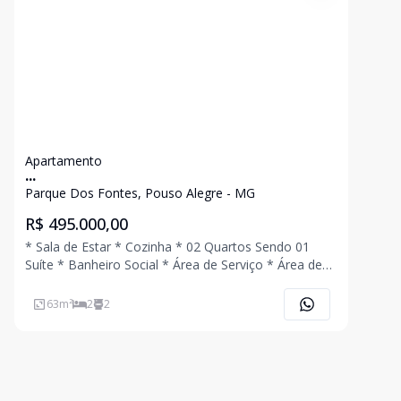
Apartamento
...
Parque Dos Fontes, Pouso Alegre - MG
R$ 495.000,00
* Sala de Estar * Cozinha * 02 Quartos Sendo 01
Suíte * Banheiro Social * Área de Serviço * Área de
Claridade * 01 Vaga de Garagem Coberta * Edifício
com Elevador e Área Gourmet com Churrasqueira
63
m²
2
2
Ligue Agora Mesmo e Agende Uma Visita!!!