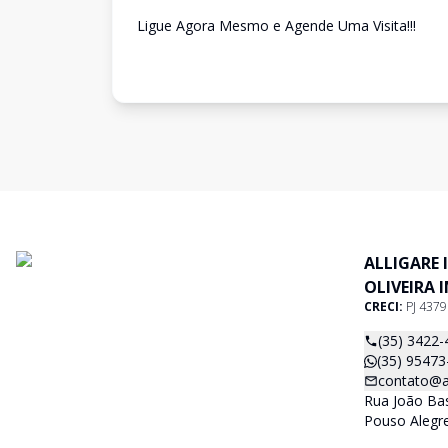
Ligue Agora Mesmo e Agende Uma Visita!!!
ALLIGARE 
OLIVEIRA 
CRECI:
PJ 437
(35) 3422-
(35) 95473
contato@al
Rua João Basí
Pouso Alegr