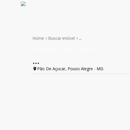
Home
Buscar imóvel
...
Apartamento
Venda
Cód:
4501
...
Pão De Açucar, Pouso Alegre - MG