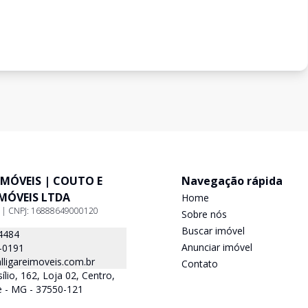
IMÓVEIS | COUTO E
Navegação rápida
IMÓVEIS LTDA
Home
9 | CNPJ: 16888649000120
Sobre nós
Buscar imóvel
4484
Anunciar imóvel
-0191
ligareimoveis.com.br
Contato
lio, 162, Loja 02, Centro,
e - MG - 37550-121