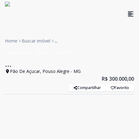
Home
Buscar imóvel
...
Apartamento
Venda
Cód:
4705
...
Pão De Açucar, Pouso Alegre - MG
R$ 300.000,00
Compartilhar
Favorito