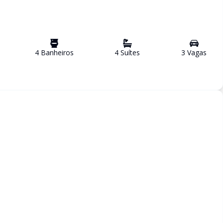
4
Banheiro
s
4
Suíte
s
3
Vaga
s