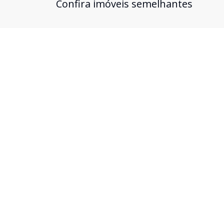
Confira imóveis semelhantes
Cód:
3296
Comparar
Apartamento
...
Nova Pouso Alegre, Pouso Alegre - MG
R$ 2.000.000,00
* Sala de Estar com Sacada Ampla com Vista
Panoramica * Cozinha * 04 Suítes Sendo 01 com
Hidromassagem e Sacada * Área Gourmet com
Churrasqueira * Lavabo * Área de Serviço com