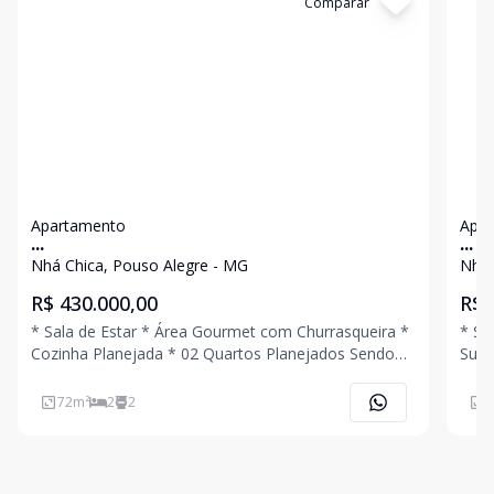
Cód:
4520
Comparar
Có
Apartamento
Apa
...
...
Nhá Chica, Pouso Alegre - MG
Nhá 
R$ 430.000,00
R$ 
* Sala de Estar * Área Gourmet com Churrasqueira *
* Sala d
Cozinha Planejada * 02 Quartos Planejados Sendo
Suíte * Banheiro Social * Área de Serviço * Q
01 Suíte * Banheiro Social * Área de Serviço * 02
01 Vaga de
Vagas de Garagem Coberta * Edifício com Elevador
Uma V
72
m²
2
2
5
Ligue Agora Mesmo e Agende Uma Visita!!!