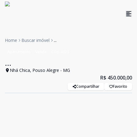
Home
Buscar imóvel
...
Apartamento
Venda
Cód:
4673
...
Nhá Chica, Pouso Alegre - MG
R$ 450.000,00
Compartilhar
Favorito