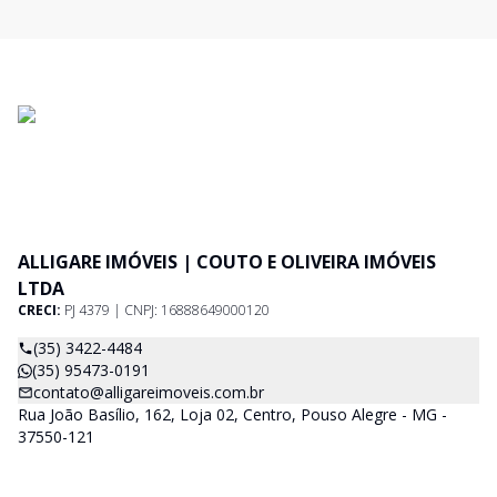
ALLIGARE IMÓVEIS | COUTO E OLIVEIRA IMÓVEIS
LTDA
CRECI:
PJ 4379 | CNPJ: 16888649000120
(35) 3422-4484
(35) 95473-0191
contato@alligareimoveis.com.br
Rua João Basílio, 162, Loja 02, Centro, Pouso Alegre - MG -
37550-121