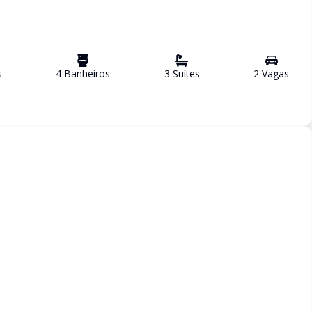
s
4
Banheiro
s
3
Suíte
s
2
Vaga
s