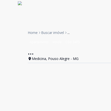
Home
Buscar imóvel
...
Apartamento
Venda
Cód:
3475
...
Medicina, Pouso Alegre - MG