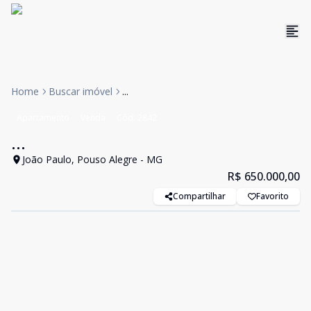
Home
Buscar imóvel
...
Apartamento
Venda
Cód:
2842
...
João Paulo, Pouso Alegre - MG
R$ 650.000,00
Compartilhar
Favorito