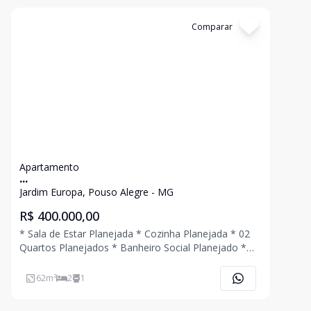
Cód:
4548
Comparar
Apartamento
...
Jardim Europa, Pouso Alegre - MG
R$ 400.000,00
* Sala de Estar Planejada * Cozinha Planejada * 02
Quartos Planejados * Banheiro Social Planejado *
Área de Serviço Planejada * 01 Vaga de Garagem
Coberta * Edifício com Elevador Ligue Agora Mesmo
62
m²
2
1
e Agende Uma Visita!!!