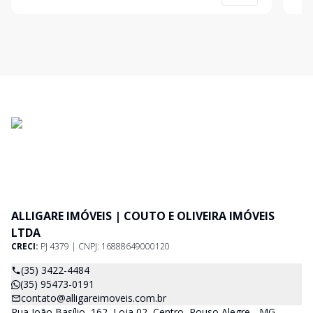
Agende Uma Visita!!!
Garagem Co
Uma
ALLIGARE IMÓVEIS | COUTO E OLIVEIRA IMÓVEIS
LTDA
CRECI:
PJ 4379 | CNPJ: 16888649000120
(35) 3422-4484
(35) 95473-0191
contato@alligareimoveis.com.br
Rua João Basílio, 162, Loja 02, Centro, Pouso Alegre - MG -