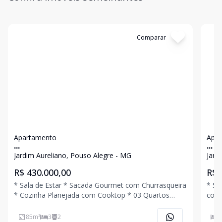
Cód:
4594
Comparar
Có
Apartamento
Apa
...
...
Jardim Aureliano, Pouso Alegre - MG
Jard
R$ 430.000,00
R$ 
* Sala de Estar * Sacada Gourmet com Churrasqueira
* Sa
* Cozinha Planejada com Cooktop * 03 Quartos
com 
Sendo 01 Suíte * Banheiro Social * Área de Serviço *
Plan
02 Vagas de Garagem Coberta Ligue Agora Mesmo e
Planejado * Área de Se
85
m²
3
2
3