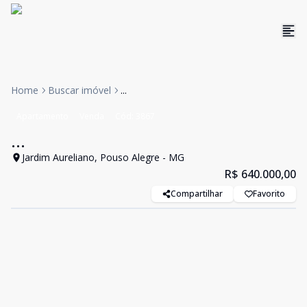
Home
Buscar imóvel
...
Apartamento
Venda
Cód:
3867
...
Jardim Aureliano, Pouso Alegre - MG
R$ 640.000,00
Compartilhar
Favorito