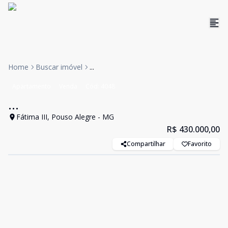
Home
Buscar imóvel
...
Apartamento
Venda
Cód:
4048
...
Fátima III, Pouso Alegre - MG
R$ 430.000,00
Compartilhar
Favorito