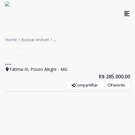
Home
Buscar imóvel
...
Apartamento
Venda
Cód:
4003
...
Fátima III, Pouso Alegre - MG
R$ 285.000,00
Compartilhar
Favorito