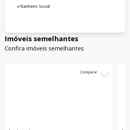
Banheiro Social
Imóveis semelhantes
Confira imóveis semelhantes
Cód:
2399
Comparar
Có