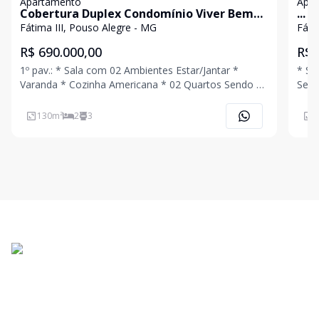
Apartamento
Apa
Cobertura Duplex Condomínio Viver Bem
...
Fátima III
Fátima III, Pouso Alegre - MG
Fáti
R$ 690.000,00
R$ 
1º pav.: * Sala com 02 Ambientes Estar/Jantar *
* Sala
Varanda * Cozinha Americana * 02 Quartos Sendo 01
Sendo 0
Suíte * Banheiro Social * Área de Serviço 2º pav.: *
01 V
Cozinha Gourmet com Forno de Pizza * Living * 01
Elev
130
m²
2
3
6
banheiro social * Varanda com spa * 0
Churras
e Ag