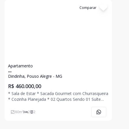
Cód:
3982
Comparar
Apartamento
...
Dindinha, Pouso Alegre - MG
R$ 460.000,00
* Sala de Estar * Sacada Gourmet com Churrasqueira
* Cozinha Planejada * 02 Quartos Sendo 01 Suíte
com Sacada * Banheiro Social Planejado * Área de
Serviço * 01 Vaga de Garagem Coberta * Edifício
80
m²
2
2
com Elevador Ligue Agora Mesmo e Agende Uma Vi