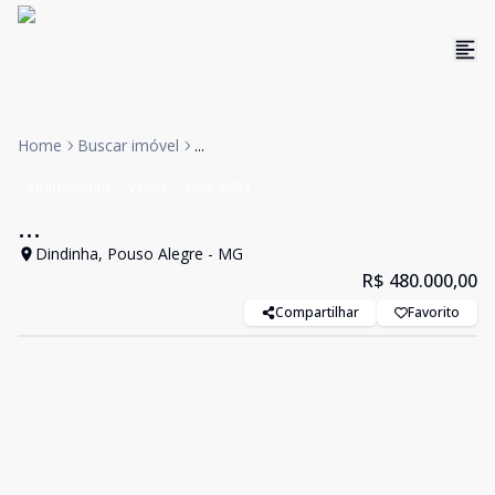
Home
Buscar imóvel
...
Apartamento
Venda
Cód:
3994
...
Dindinha, Pouso Alegre - MG
R$ 480.000,00
Compartilhar
Favorito