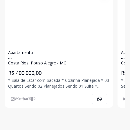
Apartamento
Apa
...
...
Costa Rios, Pouso Alegre - MG
Cost
R$ 400.000,00
R$ 
* Sala de Estar com Sacada * Cozinha Planejada * 03
* Sa
Quartos Sendo 02 Planejados Sendo 01 Suíte *
Send
Banheiro Social Planejado * Área de Serviço * 01
Serviço
Vaga de Garagem Coberta Ligue Agora Mesmo e
Agen
89
m²
3
2
3
Agende Uma Visita!!!