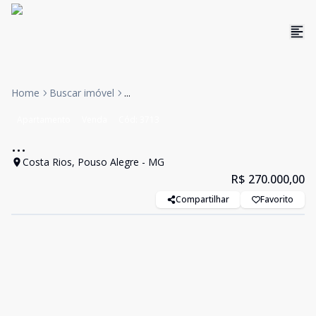
Home
Buscar imóvel
...
Apartamento
Venda
Cód:
3713
...
Costa Rios, Pouso Alegre - MG
R$ 270.000,00
Compartilhar
Favorito