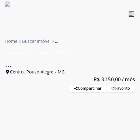
Home
Buscar imóvel
...
Apartamento
Aluguel
Cód:
4316
...
Centro, Pouso Alegre - MG
R$ 3.150,00
/ mês
Compartilhar
Favorito