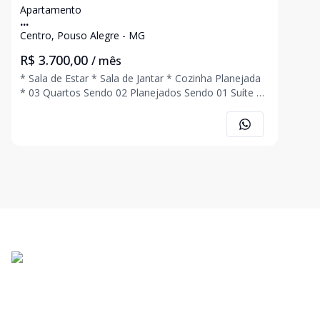
Apartamento
...
Centro, Pouso Alegre - MG
R$ 3.700,00
/ mês
* Sala de Estar * Sala de Jantar * Cozinha Planejada
* 03 Quartos Sendo 02 Planejados Sendo 01 Suíte *
Banheiro Social * Área de Serviço * 02 Vagas de
Garagem Coberta * Aquecimento Solar * Edifício
com Elevador * Excelente Localização Ligue Ag