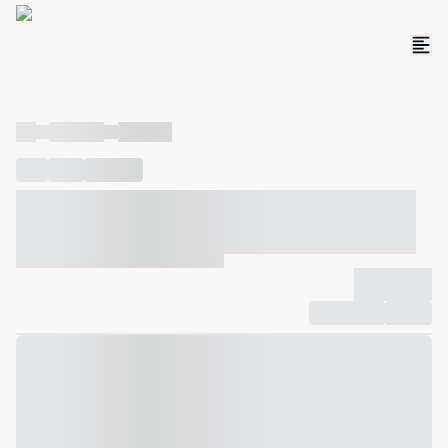
----
----- -----
----- -----
----
-----
---- ------
----- ----- -- ------ ---- ---- -- ----- ----- -----
--- ------
----- ----- -- ------ ----- ----- -- ------
-------------
Compartilhar
Favorito