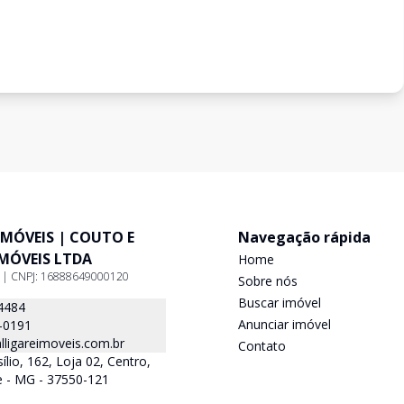
IMÓVEIS | COUTO E
Navegação rápida
IMÓVEIS LTDA
Home
9 | CNPJ: 16888649000120
Sobre nós
Buscar imóvel
4484
Anunciar imóvel
-0191
ligareimoveis.com.br
Contato
lio, 162, Loja 02, Centro,
e - MG - 37550-121