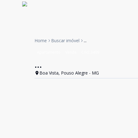
Home
Buscar imóvel
...
Apartamento
Venda
Cód:
3409
...
Boa Vista, Pouso Alegre - MG