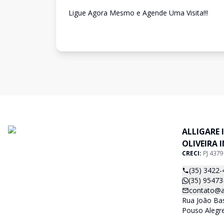
Ligue Agora Mesmo e Agende Uma Visita!!!
ALLIGARE 
OLIVEIRA 
CRECI:
PJ 437
(35) 3422-
(35) 95473
contato@al
Rua João Basí
Pouso Alegr