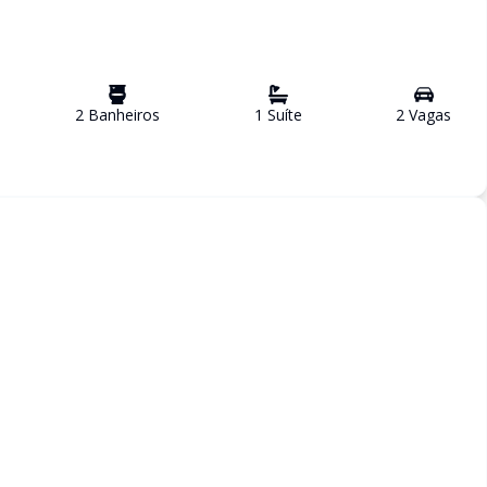
2
Banheiro
s
1
Suíte
2
Vaga
s