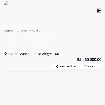
Home
Buscar imóvel
...
Apartamento
Venda
Cód:
4506
...
Arvore Grande, Pouso Alegre - MG
R$ 460.000,00
Compartilhar
Favorito