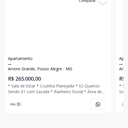
Cód:
3937
Comparar
Có
Apartamento
Apa
...
...
Arvore Grande, Pouso Alegre - MG
Arvo
R$ 265.000,00
R$ 
* Sala de Estar * Cozinha Planejada * 02 Quartos
* Sala de
Sendo 01 com Sacada * Banheiro Social * Área de
Social * Área de Serviço * 01 Vag
Serviço * 01 Vaga de Garagem Coberta Ligue Agora
Mesmo e Agende Uma Visita!!!
2
1
4