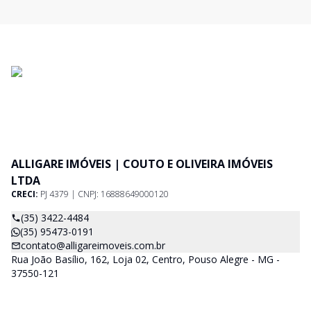
ALLIGARE IMÓVEIS | COUTO E OLIVEIRA IMÓVEIS
LTDA
CRECI:
PJ 4379 | CNPJ: 16888649000120
(35) 3422-4484
(35) 95473-0191
contato@alligareimoveis.com.br
Rua João Basílio, 162, Loja 02, Centro, Pouso Alegre - MG -
37550-121