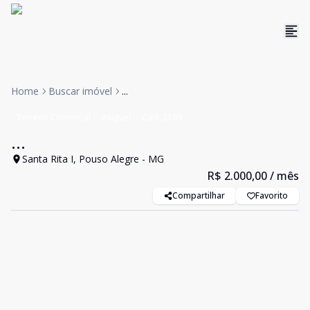
Home
Buscar imóvel
...
Terreno Comercial
Aluguel
Cód:
2169
...
Santa Rita I, Pouso Alegre - MG
R$ 2.000,00
/ mês
Compartilhar
Favorito