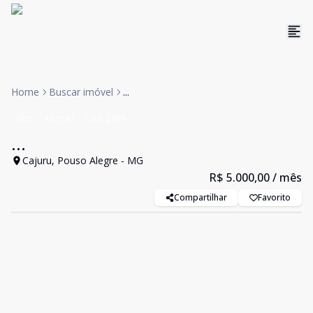
Home
Buscar imóvel
...
Sítio
Aluguel
Cód:
2935
...
Cajuru, Pouso Alegre - MG
R$ 5.000,00
/ mês
Compartilhar
Favorito