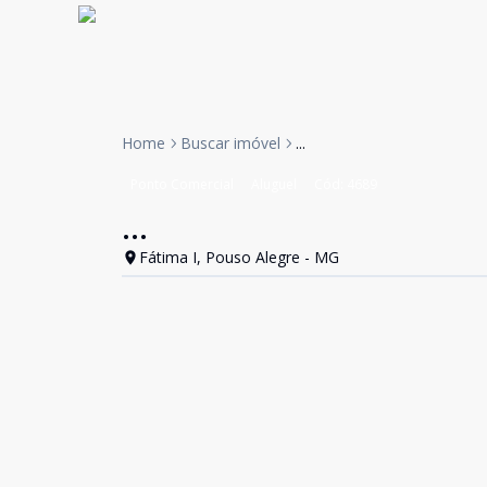
Home
Buscar imóvel
...
Ponto Comercial
Aluguel
Cód:
4689
...
Fátima I, Pouso Alegre - MG